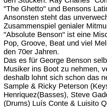
den Stücken: Ray Charles "C
"The Ghetto" und Bensons Latin
Ansonsten steht das unverwech
Zusammenspiel genialer Mitmus
"Absolute Benson" ist eine Mi
Pop, Groove, Beat und viel Mel
den 70er Jahren.
Das es für George Benson selbst
Musiker ins Boot zu nehmen, ver
deshalb lohnt sich schon das 
Sample & Ricky Peterson (Keys
Henriquez(Basses), Steve Gad
(Drums) Luís Conte & Luisito Q