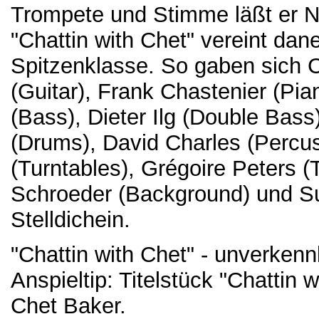
Trompete und Stimme läßt er No
"Chattin with Chet" vereint dan
Spitzenklasse. So gaben sich 
(Guitar), Frank Chastenier (Pi
(Bass), Dieter Ilg (Double Bas
(Drums), David Charles (Perc
(Turntables), Grégoire Peters
Schroeder (Background) und Su
Stelldichein.
"Chattin with Chet" - unverkennb
Anspieltip: Titelstück "Chattin 
Chet Baker.