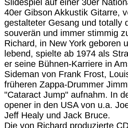
Slidespiel auf einer 30er Nation
40er Gibson Akkustik Gitarre, vo
gestalteter Gesang und totall
souverän und immer stimmig zu
Richard, in New York geboren u
lebend, spielte ab 1974 als St
er seine Bühnen-Karriere in Ams
Sideman von Frank Frost, Lou
früheren Zappa-Drummer Jimmy
"Cataract Jump" aufnahm. In den
opener in den USA von u.a. Joe 
Jeff Healy und Jack Bruce.
Die von Richard produzierte CD