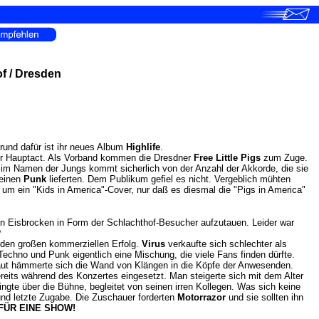
of / Dresden
rund dafür ist ihr neues Album
Highlife
.
r Hauptact. Als Vorband kommen die Dresdner
Free Little Pigs
zum Zuge.
) im Namen der Jungs kommt sicherlich von der Anzahl der Akkorde, die sie
reinen
Punk
lieferten. Dem Publikum gefiel es nicht. Vergeblich mühten
um ein "Kids in America"-Cover, nur daß es diesmal die "Pigs in America"
n Eisbrocken in Form der Schlachthof-Besucher aufzutauen. Leider war
?
 den großen kommerziellen Erfolg.
Virus
verkaufte sich schlechter als
echno und Punk eigentlich eine Mischung, die viele Fans finden dürfte.
ut hämmerte sich die Wand von Klängen in die Köpfe der Anwesenden.
bereits während des Konzertes eingesetzt. Man steigerte sich mit dem Alter
te über die Bühne, begleitet von seinen irren Kollegen. Was sich keine
 und letzte Zugabe. Die Zuschauer forderten
Motorrazor
und sie sollten ihn
FÜR EINE SHOW!