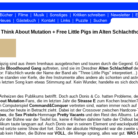
 Think About Mutation + Free Little Pigs im Alten Schlachth
pzig sind aus ihrem Irrenhaus ausgebrochen und touren durch die Gegend. G
 die
Bloodhound Gang
auftreten, sind sie im Dresdner
Alten Schlachthof
de
 Fälschlich wurde der Name der Band als "Three Little Pigs" interpretiert...
ne standen vier Kerle, die ihre Instrumente alles andere als schonten und ast
m letzten Song kam etwas Stimmung auf. Kein Wunder, handelte es sich doch 
Anheizen des Publikums betrifft. Doch auch Donis & Co. hatten Probleme, de
out Mutation
-Fans, die im letzten Jahr die
Strasse E
zum Kochen brachten
n Computerspiel
Command&Conquer
vertreten sind, warten immer noch auf
esucher heute in Betracht zieht. Dabei ist der Crossover zwischen Hardcore-T
bes
, die
Sex Pistols
-Hommage
Pretty Vacants
und den Rest des Albums. La
or der Bühne war der Teufel los, keine 4 Reihen dahinter hatte der Chillout 
ikum taute langsam auf. Auch Donis war in seinem Element und wackelpudding
 und setzte seine Show dort fort. Doch der absolute Höhepunkt war die zweite
gab kein Halten, die Bühne war
VOLL
, die Menge sprang, alles war gut.
WAS 