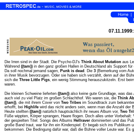
07.11.1999:
Die Irren sind in der Stadt. Die Psycho-DJ's
Think About Mutation
aus Lei
Während
((tam))
in den ganz großen Hallen in Deutschland als Support für
Da soll nochmal jemand sagen,
Punk is dead
. Die
3
(Bemerkung vom Autor:
in ihrer Musik bevorzugen. Oder sie haben sich verzählt, denn auf der Büh
sich die
Three Little Pigs
, ein wenig Stimmung herauszukitzeln. Erst bei
waren.
Die kleinen Schweine lieferten
((tam))
also keine gute Grundlage, was das 
auch viel zu viel Platz im großen Schlachthof. Wo waren sie, die
Think Ab
((tam))
, die mit ihrem Cover von
Two Tribes
im Soundtrack zum bekannte
erhofft, bei
Highlife
wird das nicht anders sein, wenn man die Anzahl der B
Heute stellten
((tam))
natürlich hauptsächlich ihr neues Album vor,
Two Tri
Füße wippten, Körper sprangen, Haare flogen. Doch alles unter Vorbehalt: V
der gespielten Titel. Songs des Albums
Hellraver
dominierten und das Publ
große Band traut, war für ihn ein Kinderspiel: Er begab sich ins Publikum
bekommen. Die Bedingung dafür war, daß die Bühne voller Leute war. Es 