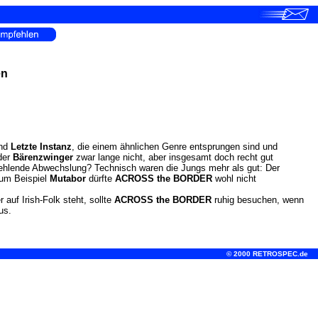
en
and
Letzte Instanz
, die einem ähnlichen Genre entsprungen sind und
der
Bärenzwinger
zwar lange nicht, aber insgesamt doch recht gut
 fehlende Abwechslung? Technisch waren die Jungs mehr als gut: Der
zum Beispiel
Mutabor
dürfte
ACROSS the BORDER
wohl nicht
uf Irish-Folk steht, sollte
ACROSS the BORDER
ruhig besuchen, wenn
us.
© 2000 RETROSPEC.de