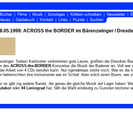
8.05.1999: ACROSS the BORDER im Bärenzwinger / Dresd
zwinger. Sieben Karlsruher verbreiteten gute Laune, grüßten die Dresdner B
er des
ACROSS-the-BORDER
-Konzertes die Musik der Badener an. Voll war 
 die Arbeit von 4 CDs berufen kann. Nur irgendetwas störte mich. War es die
en beherrschten ihre Instrumente wie im Schlaf. Aber solch einen Boom, wie 
s gibt zig andere Bands, die genau die gleiche Musik auf Lager haben. Wer a
utabor
oder
44 Leningrad
hat, fällt die Wahl eindeutig zu Gunsten letzterer a