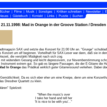
21.11.1998: Mad in Orange in der Groove Station / Dresden
dtmagazin SAX und setzte das Konzert für 21:00 Uhr an. "Grunge" schubladi
as Konzert um elf beginnen. Vorteilhaft für SAX-Leser war dann, daß sie in d
tezeit, die verstärkt Müdigkeit nach sich zog.
, mit wütendem Gesang und leicht depressivem, zur Novemberstimmung scho
 Instrument extrem gut. So gab es längere Passagen, die der E-Gitarre die H
Mad In Orange
das Prädikat
wirklich guter Gitarrensound
verleihen. Dabei übe
 Gemütlichkeit. Da es sich eber eher um eine Kneipe, denn um eine Konzertha
as Dresdner Quartett zu klein.
lären" Spielzeit:
"When the music's over
I take her hand and tell her
'It is nice to be with you'..."