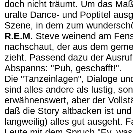
doch nicht träumt. Um das Ma
uralte Dance- und Poptitel ausge
Szene, in dem zum wunderschö
R.E.M.
Steve weinend am Fenst
nachschaut, der aus dem gem
zieht. Passend dazu der Ausru
Abspanns: "Puh, geschafft!".
Die "Tanzeinlagen", Dialoge un
sind alles andere als lustig, s
erwähnenswert, aber der Vollstä
daß die Story altbacken ist un
langweilig) alles gut ausgeht. F
Leute mit dem Spruch "Ey, was