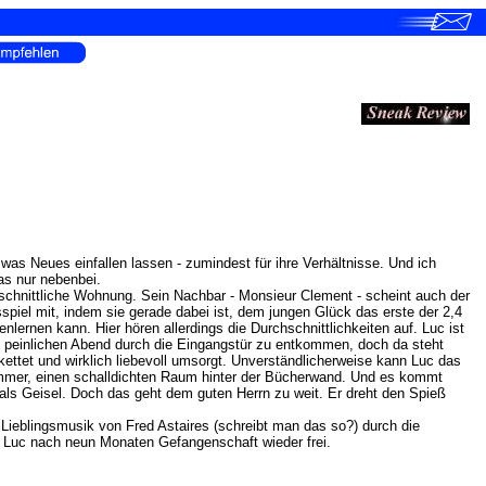
as Neues einfallen lassen - zumindest für ihre Verhältnisse. Und ich
as nur nebenbei.
chschnittliche Wohnung. Sein Nachbar - Monsieur Clement - scheint auch der
sspiel mit, indem sie gerade dabei ist, dem jungen Glück das erste der 2,4
ernen kann. Hier hören allerdings die Durchschnittlichkeiten auf. Luc ist
em peinlichen Abend durch die Eingangstür zu entkommen, doch da steht
ettet und wirklich liebevoll umsorgt. Unverständlicherweise kann Luc das
Zimmer, einen schalldichten Raum hinter der Bücherwand. Und es kommt
als Geisel. Doch das geht dem guten Herrn zu weit. Er dreht den Spieß
r Lieblingsmusik von Fred Astaires (schreibt man das so?) durch die
t Luc nach neun Monaten Gefangenschaft wieder frei.