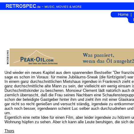
Und wieder ein neues Kapitel aus dem spannenden Bestseller "Der französi
sage es schon im Voraus: für meine Jubiläums-Sneak (die fünfzigste!) war
In einem ganz durchschnittlichen Mietshaus irgendwo in Frankreich zieht e
ganz durchschnittliche alte Mann zu sein, der vielleicht ein wenig einsam 
Durchschnittskinder zu bescheren. Monsieur Clement lädt natürlich auch de
ziemlich überrascht, daß die Frau seines Nachbarn eine Schaufensterpuppe
schon der beleidigte Gastgeber hinter ihm und zieht ihm mit einer Glaska
gar nicht so recht genießen und versucht ständig, irgendwie zu entkomme
auch noch besser, irgendwann scheint Luc selber auch durchzudrehen und 
um.
Eigentlich eine nette Idee für einen Film, aber leider irgendwie zu hölzer
Wohnung hüpfen zu sehen. Aber ich kann alle Leute beruhigen, die sich d
Thors