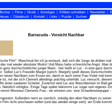
Barracuda - Vorsicht Nachbar
sche Film". Manchmal bin ich ja erstaunt, daß sich die Jungs da drüben mal w
 das mal wieder absoluter Murks! Und Manu hatte schreckliche Angst. Aber d
in ganz durchschnittlicher junger Mann - hier heißt er Luc - in eine ganz dur
ist. Selbst Luc's Freundin Margot (sprich: Margoh) spielt dieses Durschschnitt
n neuen Nachbarn zum Essen ein, damit er auch seine Frau Violet mal kennenl
 ist, mit der sich Clement allerdings prächtig unterhält. Luc versucht, dies
raffe einen sauberen Scheitel. Zunächst wird Luc ans Waschbecken im Bad gek
n. Natürlich erfolglos. Einige Tage später bekommt Luc sogar sein eigenes 
nimmt Monsieur Clements Frau - wir erinnern uns: eine Schaufensterpuppe - 
n umgesetzt. Außerdem nervt es ziemlich, ständig den alten Nachbarn zu seine
en Film nicht anschauen wollen (und das werden einige sein): am Ende komm