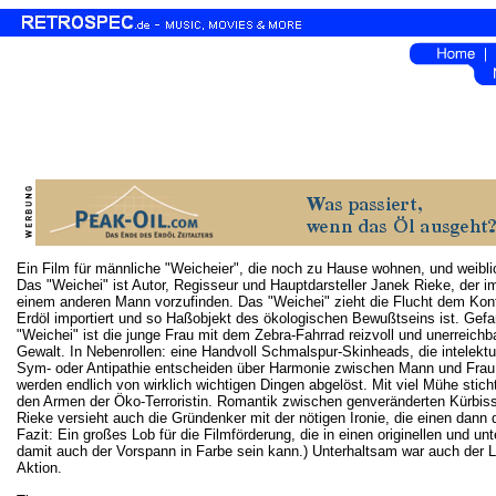
Ein Film für männliche "Weicheier", die noch zu Hause wohnen, und weiblic
Das "Weichei" ist Autor, Regisseur und Hauptdarsteller Janek Rieke, der im
einem anderen Mann vorzufinden. Das "Weichei" zieht die Flucht dem Konflik
Erdöl importiert und so Haßobjekt des ökologischen Bewußtseins ist. Gefan
"Weichei" ist die junge Frau mit dem Zebra-Fahrrad reizvoll und unerreichb
Gewalt. In Nebenrollen: eine Handvoll Schmalspur-Skinheads, die intelektue
Sym- oder Antipathie entscheiden über Harmonie zwischen Mann und Frau s
werden endlich von wirklich wichtigen Dingen abgelöst. Mit viel Mühe stic
den Armen der Öko-Terroristin. Romantik zwischen genveränderten Kürbis
Rieke versieht auch die Gründenker mit der nötigen Ironie, die einen dan
Fazit: Ein großes Lob für die Filmförderung, die in einen originellen und 
damit auch der Vorspann in Farbe sein kann.) Unterhaltsam war auch der L
Aktion.