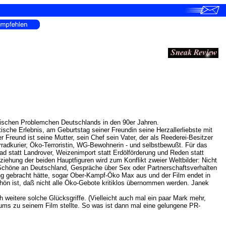
logischen Problemchen Deutschlands in den 90er Jahren.
tische Erlebnis, am Geburtstag seiner Freundin seine Herzallerliebste mit
 Freund ist seine Mutter, sein Chef sein Vater, der als Reederei-Besitzer
rradkurier, Öko-Terroristin, WG-Bewohnerin - und selbstbewußt. Für das
rad statt Landrover, Weizenimport statt Erdölförderung und Reden statt
ziehung der beiden Hauptfiguren wird zum Konflikt zweier Weltbilder: Nicht
 Schöne an Deutschland, Gespräche über Sex oder Partnerschaftsverhalten
lung gebracht hätte, sogar Ober-Kampf-Öko Max aus und der Film endet in
ön ist, daß nicht alle Öko-Gebote kritiklos übernommen werden. Janek
h weitere solche Glücksgriffe. (Vielleicht auch mal ein paar Mark mehr,
kums zu seinem Film stellte. So was ist dann mal eine gelungene PR-