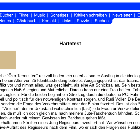
Härtetest
he "Öko-Terroristen" reizvoll finden: ein unterhaltsamer Ausflug in die ideo
 hohen Alter von 26 Identitätsfindung betreibt. Ausgangspunkt ist das trauma
t vor und nimmt alles, was geschieht, als eine Art Schicksal an. Sein bester
gen in Nuß-Allergien und Mutterliebe: Daraus kann nur eine Frau helfen. Fah
ar zugleich. Für die beiden beginnt ein Streifzug durch die deutsche PC: Fahr
ll und politisch für den notwendigen Kontrast sorgen, und Rudi Völler. Die Be
ondern die Frage des Verkehrsmittels oder der Einkaufszettel. Das ist das
ht "Weichei", der im Urzustand wahrscheinlich (fast) jede Frau zur Verzweife
sen, da muß ich doch gleich mal nach meinem Jute-Taschentuch fahnden. Sch
n doch wieder mit reinem Gewissen ins Parkhaus gehen läßt.
unterhaltsamen Streifen eines Jung-Regisseurs investiert hat. Wir wünschen noc
ive-Auftritt des Regisseurs nach dem Film, wo er sich den Fragen des Publi